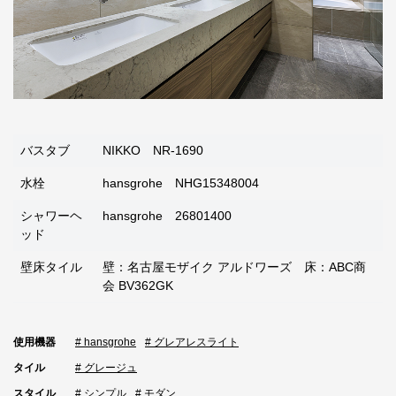
バスタブ
NIKKO NR-1690
水栓
hansgrohe NHG15348004
シャワーヘ
hansgrohe 26801400
ッド
壁床タイル
壁：名古屋モザイク アルドワーズ 床：ABC商
会 BV362GK
使用機器
# hansgrohe
# グレアレスライト
タイル
# グレージュ
スタイル
# シンプル
# モダン