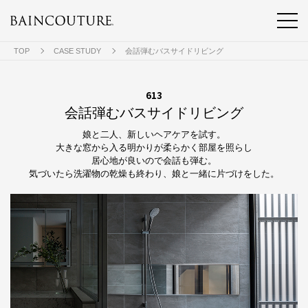
TOP
CASE STUDY
会話弾むバスサイドリビング
613
会話弾むバスサイドリビング
娘と二人、新しいヘアケアを試す。
大きな窓から入る明かりが柔らかく部屋を照らし
居心地が良いので会話も弾む。
気づいたら洗濯物の乾燥も終わり、娘と一緒に片づけをした。