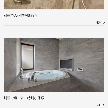
別荘での休暇を味わう
634
別荘で過ごす、特別な休暇
633