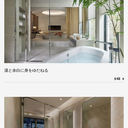
湯と余白に身をゆだねる
648