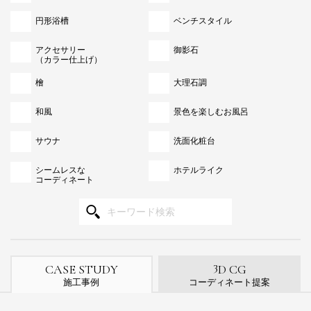
円形浴槽
ベンチスタイル
アクセサリー
御影石
（カラー仕上げ）
檜
大理石調
和風
景色を楽しむお風呂
サウナ
洗面化粧台
シームレスな
ホテルライク
コーディネート
3
CASE STUDY
D CG
施工事例
コーディネート提案