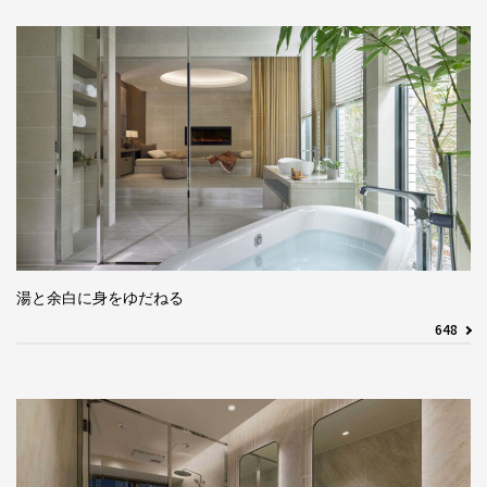
湯と余白に身をゆだねる
648