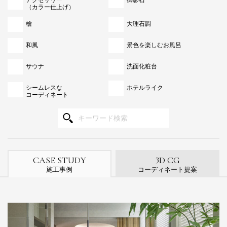
アクセサリー
御影石
（カラー仕上げ）
檜
大理石調
和風
景色を楽しむお風呂
サウナ
洗面化粧台
シームレスな
ホテルライク
コーディネート
3
CASE STUDY
D CG
施工事例
コーディネート提案