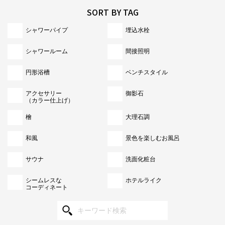
SORT BY TAG
シャワーパイプ
埋込水栓
シャワールーム
間接照明
円形浴槽
ベンチスタイル
アクセサリー
御影石
（カラー仕上げ）
檜
大理石調
和風
景色を楽しむお風呂
サウナ
洗面化粧台
シームレスな
ホテルライク
コーディネート