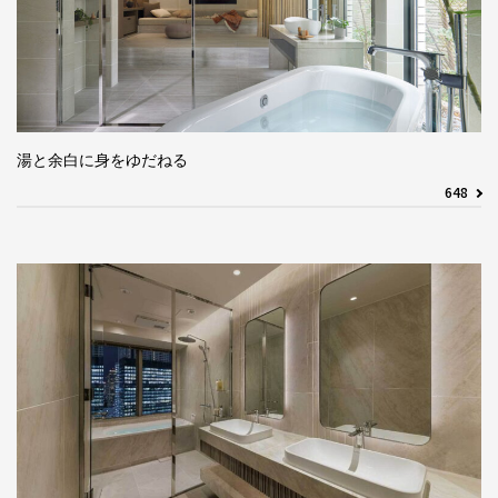
湯と余白に身をゆだねる
648