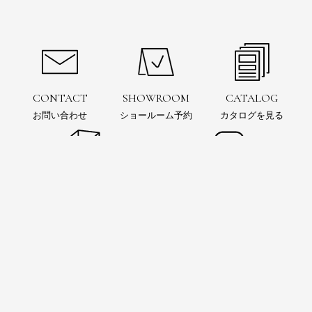
CONTACT
SHOWROOM
CATALOG
お問い合わせ
ショールーム予約
カタログを見る
お問い合わせ
ショールーム
予約
電子カタログ
SIMULATION
Instagram
3Dシミュレーション
インスタグラムをフォロー
お風呂の可能性を追求するウェブマガジン
BAINCOUTURE Magazine™