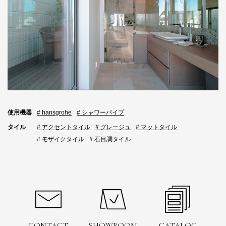
使用機器
# hansgrohe
# シャワーパイプ
タイル
# アクセントタイル
# グレージュ
# マットタイル
# モザイクタイル
# 石目調タイル
CONTACT
SHOWROOM
CATALOG