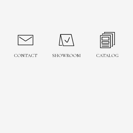
CONTACT
SHOWROOM
CATALOG
お問い合わせ
ショールーム
予約
電子カタログ
お問い合わせ
ショールーム予約
カタログを見る
SIMULATION
Instagram
3Dシミュレーション
インスタグラムをフォロー
お風呂の可能性を追求するウェブマガジン