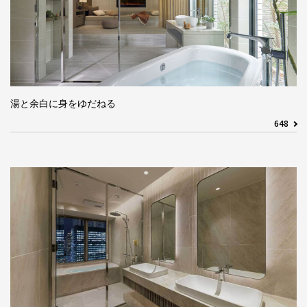
湯と余白に身をゆだねる
648