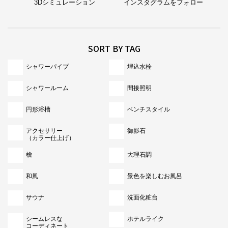
3Dシミュレーション
インスタグラムをフォロー
SORT BY TAG
シャワーパイプ
埋込水栓
シャワールーム
間接照明
円形浴槽
ベンチスタイル
アクセサリー
御影石
（カラー仕上げ）
檜
大理石調
和風
景色を楽しむお風呂
サウナ
洗面化粧台
シームレスな
ホテルライク
コーディネート