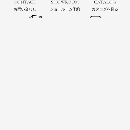
CONTACT
SHOWROOM
CATALOG
お問い合わせ
ショールーム予約
カタログを見る
お問い合わせ
ショールーム
予約
電子カタログ
SIMULATION
Instagram
3Dシミュレーション
インスタグラムをフォロー
お風呂の可能性を追求するウェブマガジン
BAINCOUTURE Magazine™
オリジナルバスアイテムのオンラインストア
Maison de Baincouture
JAPON