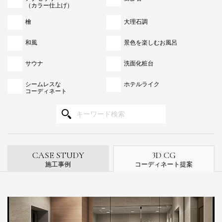
（カラー仕上げ）
檜
大理石調
和風
景色を楽しむお風呂
サウナ
洗面化粧台
シームレスな
ホテルライク
コーディネート
3
CASE STUDY
D CG
施工事例
コーディネート提案