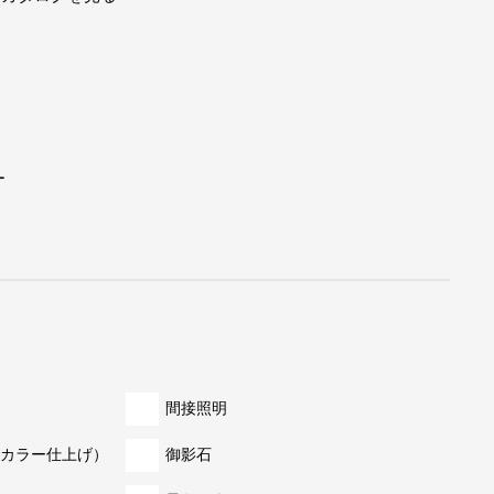
ー
間接照明
カラー仕上げ）
御影石