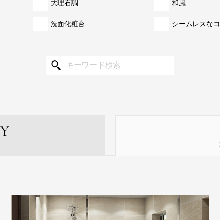
大理石調
和風
洗面化粧台
シームレスな
コ
DY