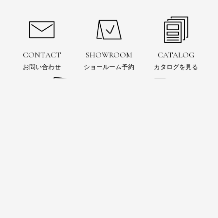
CONTACT
SHOWROOM
CATALOG
お問い合わせ
ショールーム予約
カタログを見る
お問い合わせ
ショールーム
予約
電子カタログ
SIMULATION
Instagram
3Dシミュレーション
インスタグラムをフォロー
お風呂の可能性を追求するウェブマガジン
BAINCOUTURE Magazine™
オリジナルバスアイテムのオンラインストア