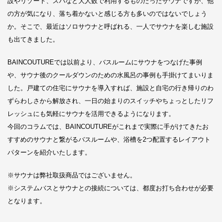
設やリゾート、スパなど大人数で利用するものだったサウナですが、他
の方が気になり、落ち着かないと感じる方も多いのではないでしょう
か。そこで、最近はソロサウナと呼ばれる、一人でサウナを楽しむ施設
も出てきました。
BAINCOUTUREでは以前より、バスルームにサウナをつなげた事例
や、サウナ後のクールダウンのための水風呂の事例も手掛けてまいりま
した。戸建ての住宅にサウナを導入すれば、施設と自宅の行き帰りのわ
ずらわしさから解放され、一日の始まりのスイッチやちょっとしたリフ
レッシュにも気軽にサウナを活用できるようになります。
今回のコラムでは、BAINCOUTUREがこれまで実際に手がけてきたお
すすめのサウナと繋がるバスルームや、浴槽を2つ配置するレイアウト
パターンを紹介いたします。
※サウナは弊社取扱商品ではございません。
※システムバスとサウナとの接続については、都度お打ち合わせが必要
となります。