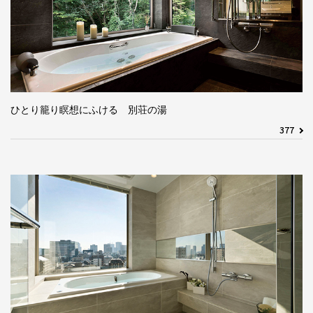
ひとり籠り瞑想にふける 別荘の湯
377